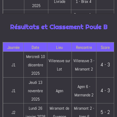
Livrade
1 - Brax 4
2025
Prayssas 1 -
Mercredi 18
5 - 2
J3
Prayssas
Sainte-Livrade
Résultats et Classement Poule B
février 2026
1
Mardi 17
3 - 4
J3
Brax
Brax 4 - Agen 5
Journée
Date
Lieu
Rencontre
Score
février 2026
Mercredi 10
Mercredi 11
Prayssas 1 -
Villeneuve sur
Villeneuve 3 -
1 - 6
J4
Prayssas
4 - 3
J1
décembre
mars 2026
Brax 4
Lot
Miramont 2
2025
Mercredi 11
Sainte
Sainte-Livrade
2 - 5
J4
Jeudi 13
mars 2026
Livrade
1 - Agen 5
Agen 6 -
4 - 3
J1
novembre
Agen
Jeudi 19 mars
Agen 5 -
Marmande 2
4 - 3
J5
Agen
2025
2026
Prayssas 1
Lundi 26
Miramont de
Miramont 2 -
Brax 4 -
5 - 2
J2
Jeudi 12 mars
janvier 2026
Guyenne
Agen 6