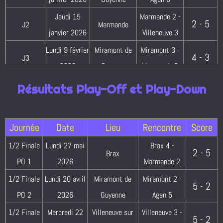
5 - 2
J5
Brax
Sainte-Livrade
2026
Jeudi 15
Marmande 2 -
1
2 - 5
J2
Marmande
janvier 2026
Villeneuve 3
Lundi 30 mars
Sainte-
Sainte-Livrade
4 - 3
J6
Lundi 9 février
Miramont de
Miramont 3 -
2026
Livrade
1 - Prayssas 1
4 - 3
J3
2026
Guyenne
Marmande 2
Lundi 30 mars
2 - 5
J6
Agen
Agen 5 - Brax 4
Mercredi 4
Villeneuve sur
Villeneuve 3 -
2026
Résultats Play-Off et Play-Down
6 - 1
J3
février 2026
Lot
Agen 6
Mercrtedi 25
Miramont de
Miramont 2 -
5 - 2
J4
Journée
Date
Lieu
Rencontre
Score
février 2026
Guyenne
Villeneuve 3
1/2 Finale
Lundi 27 mai
Brax 4 -
Jeudi 26
Marmande 2 -
2 - 5
Brax
4 - 2
J4
Marmande
PO 1
2026
Marmande 2
février 2026
Agen 6
1/2 Finale
Lundi 20 avril
Miramont de
Miramont 2 -
Jeudi 5 mars
Agen 6 -
5 - 2
0 - 7
J5
Agen
PO 2
2026
Guyenne
Agen 5
2026
Miramont 2
1/2 Finale
Mercredi 22
Villeneuve sur
Villeneuve 3 -
Mercredi 11
Villeneuve sur
Villeneuve 3 -
5 - 2